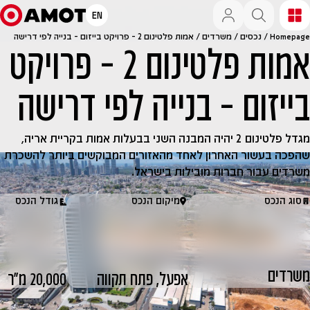
EN
Homepage
/
נכסים
/
משרדים
/
אמות פלטינום 2 – פרויקט בייזום – בנייה לפי דרישה
אמות פלטינום 2 – פרויקט
בייזום – בנייה לפי דרישה
מגדל פלטינום 2 יהיה המבנה השני בבעלות אמות בקריית אריה,
שהפכה בעשור האחרון לאחד מהאזורים המבוקשים ביותר להשכרת
משרדים עבור חברות מובילות בישראל.
סוג הנכס
מיקום הנכס
גודל הנכס
משרדים
אפעל, פתח תקווה
20,000 מ״ר