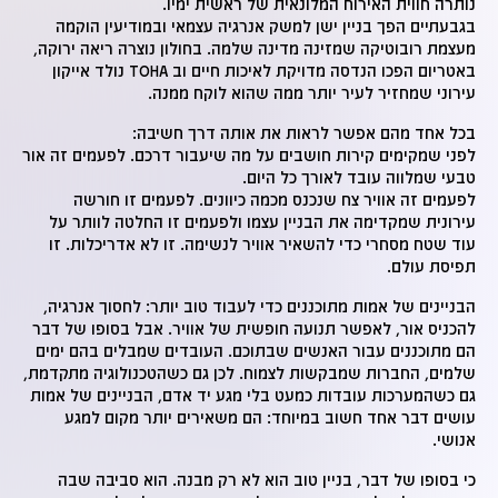
נותרה חווית האירוח המלונאית של ראשית ימיו.
בגבעתיים הפך בניין ישן למשק אנרגיה עצמאי ובמודיעין הוקמה
מעצמת רובוטיקה שמזינה מדינה שלמה. בחולון נוצרה ריאה ירוקה,
באטריום הפכו הנדסה מדויקת לאיכות חיים וב TOHA נולד אייקון
עירוני שמחזיר לעיר יותר ממה שהוא לוקח ממנה.
בכל אחד מהם אפשר לראות את אותה דרך חשיבה:
לפני שמקימים קירות חושבים על מה שיעבור דרכם. לפעמים זה אור
טבעי שמלווה עובד לאורך כל היום.
לפעמים זה אוויר צח שנכנס מכמה כיוונים. לפעמים זו חורשה
עירונית שמקדימה את הבניין עצמו ולפעמים זו החלטה לוותר על
עוד שטח מסחרי כדי להשאיר אוויר לנשימה. זו לא אדריכלות. זו
תפיסת עולם.
הבניינים של אמות מתוכננים כדי לעבוד טוב יותר: לחסוך אנרגיה,
להכניס אור, לאפשר תנועה חופשית של אוויר. אבל בסופו של דבר
הם מתוכננים עבור האנשים שבתוכם. העובדים שמבלים בהם ימים
שלמים, החברות שמבקשות לצמוח. לכן גם כשהטכנולוגיה מתקדמת,
גם כשהמערכות עובדות כמעט בלי מגע יד אדם, הבניינים של אמות
עושים דבר אחד חשוב במיוחד: הם משאירים יותר מקום למגע
אנושי.
כי בסופו של דבר, בניין טוב הוא לא רק מבנה. הוא סביבה שבה