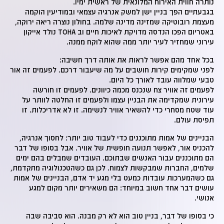
נותרה חווית האירוח המלונאית של ראשית ימיו.
בגבעתיים הפך בניין ישן למשק אנרגיה עצמאי ובמודיעין הוקמה
מעצמת רובוטיקה שמזינה מדינה שלמה. בחולון נוצרה ריאה ירוקה,
באטריום הפכו הנדסה מדויקת לאיכות חיים וב TOHA נולד אייקון
עירוני שמחזיר לעיר יותר ממה שהוא לוקח ממנה.
בכל אחד מהם אפשר לראות את אותה דרך חשיבה:
לפני שמקימים קירות חושבים על מה שיעבור דרכם. לפעמים זה אור
טבעי שמלווה עובד לאורך כל היום.
לפעמים זה אוויר צח שנכנס מכמה כיוונים. לפעמים זו חורשה
עירונית שמקדימה את הבניין עצמו ולפעמים זו החלטה לוותר על
עוד שטח מסחרי כדי להשאיר אוויר לנשימה. זו לא אדריכלות. זו
תפיסת עולם.
הבניינים של אמות מתוכננים כדי לעבוד טוב יותר: לחסוך אנרגיה,
להכניס אור, לאפשר תנועה חופשית של אוויר. אבל בסופו של דבר
הם מתוכננים עבור האנשים שבתוכם. העובדים שמבלים בהם ימים
שלמים, החברות שמבקשות לצמוח. לכן גם כשהטכנולוגיה מתקדמת,
גם כשהמערכות עובדות כמעט בלי מגע יד אדם, הבניינים של אמות
עושים דבר אחד חשוב במיוחד: הם משאירים יותר מקום למגע
אנושי.
כי בסופו של דבר, בניין טוב הוא לא רק מבנה. הוא סביבה שבה