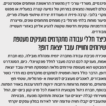
פיננסיים, משרדי עורכי דין מהשורה הראשונה ושותפים אסטרטגיים.
כולם למעשה נמצאים במרחק של נסיעה קצרה במעלית או מפגש
מקרי בלובי. קרבה פיזית זו מעודדת יצירת שיתופי פעולה פוריים,
סיעור מוחות בלתי פורמלי בין מומחים מתחומים שונים, ומייצרת
הזדמנויות עסקיות חדשות שקשה להגיע אליהן באזורי תעשייה
מבודדים.
כיצד חללי עבודה מתקדמים מעניקים מעטפת
שירותים וחוויית עובד יוצאת דופן?
שכירת סביבת עבודה מחברה יזמית ומנהלת מובילה, כמו חברת
אמות, מעניקה לכם הרבה מעבר לחלל פונקציונלי. כיום, הסטנדרט
המבוקש הוא מעטפת שירותים מלאה המספקת חוויית עובד יוצאת
דופן. הדבר כולל גישה חופשית למתקנים מתקדמים כמו חדרי כושר
מאובזרים, לאונג'ים מעוצבים לפגישות א-פורמליות, שטחי חוץ
פתוחים, מרפסות מרווחות ורחבות ירוקות להתרעננות באוויר הפתוח.
בנוסף, חברת ניהול מקצועית הדואגת לכל פרט קטן ביום-יום, החל
משירותי קבלה ייצוגיים ועד אבטחה ותחזוקה מונעת , מבטיחה
שהעובדים יקבלו חוויה שדומה יותר לאירוח במלון עסקים יוקרתי