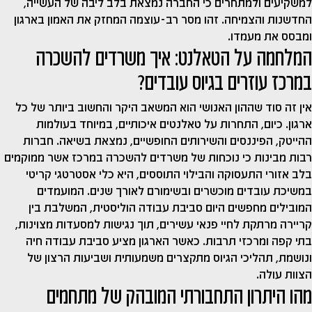
למשקיעים ולמתחרים כי החברה נמצאת בלב ליבה של העשייה,
החדשנות והצמיחה. זהו מסר רב-עוצמה המחזק את האמון בארגון
ומבסס את מעמדו.
המלחמה על הטאלנט: איך משרדים להשכרה
במרכז עוזרים בגיוס עובדים?
אין זה סוד שההון האנושי הוא המשאב היקר והחשוב ביותר של כל
ארגון. כיום, התחרות על טאלנטים איכותיים, במיוחד בעולמות
ההייטק, הפיננסים והשירותים החופשיים, נמצאת בשיאה. חברות
רבות מבינות כי נוכחות של משרדים להשכרה במרכז אשר ממוקמים
בלב אזורי התעסוקה והבילוי התוססים, היא כלי אסטרטגי קריטי
במשיכת עובדים מוכשרים ובשימורם לאורך שנים. המועמדים
המובילים מחפשים היום סביבת עבודה הוליסטית, המשלבת בין
קריירה מרתקת לחיי פנאי עשירים, תוך נגישות למסעדות מצוינות,
בתי קפה ומרכזי תרבות. כאשר הארגון מציע סביבת עבודה חיה
ונושמת, תהליכי הגיוס מתקצרים משמעותית ושביעות הרצון של
הצוות עולה.
מהו היתרון התחבורתי המובהק של מתחמים