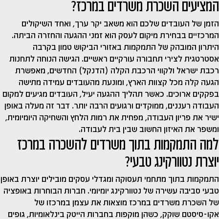
המציעים השכרת משרדים במרכז?
הזמן של העובדים שלכם הוא משאב יקר ערך, ואחד השיקולים
המרכזיים בבחירת מיקום לעסק הוא זמני ההגעה והחזרה הביתה.
היתרון המובהק של התמקמות באזורי הביקוש טמון בקרבה
אסטרטגית לצירי תחבורה עורקיים ראשיים. הגישה הנוחה לתחנות
רכבת ישראל ולקווי הרכבת הקלה (הדנקל) החדשים, מאפשרת
הגעה קלה מכל קצוות הארץ, ומונעת מהעובדים עמידה מתישה
בפקקים ארוכים. כאשר תהליך ההגעה יעיל, העובדים מגיעים למקום
העבודה רעננים, ממוקדים ורגועים הרבה יותר. דבר זה מעלה באופן
ישיר את פריון העבודה, מפחית את רמות הלחץ והשחיקה היומיומית,
ומשפר את האיזון החשוב שבין בית לעבודה.
למה התמקמות בתוך משרדים להשכרה במרכז
יוצרת נטוורקינג טבעי?
התמקמות בתוך מתחמי תעסוקה ומגדלי עסקים מובילים יוצרת באופן
טבעי סביבה עשירה של נטוורקינג יומיומי. חברות הבוחרות באופציה
של השכרת משרדים במרכז מוצאות את עצמן במרכזו של
אקו-סיסטם שוקק, כשהן מוקפות בחברות הייטק בינלאומיות, גופים