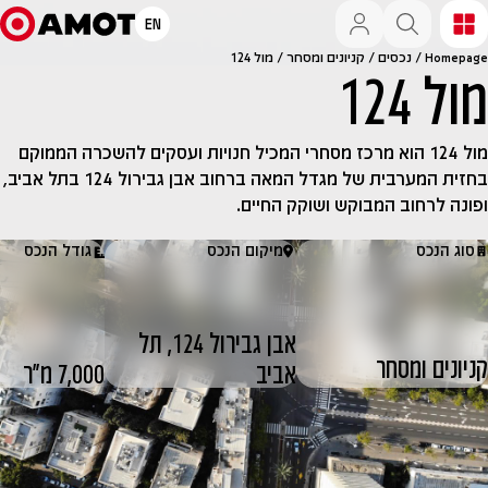
EN
Homepage
/
נכסים
/
קניונים ומסחר
/
מול 124
מול 124
מול 124 הוא מרכז מסחרי המכיל חנויות ועסקים להשכרה הממוקם
בחזית המערבית של מגדל המאה ברחוב אבן גבירול 124 בתל אביב,
ופונה לרחוב המבוקש ושוקק החיים.
סוג הנכס
מיקום הנכס
גודל הנכס
אבן גבירול 124, תל
קניונים ומסחר
אביב
7,000 מ״ר