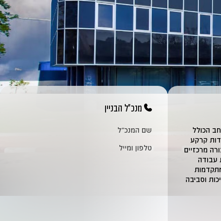
מנכ"ל הבניין
ב הכולל
שם המנכ״ל
 עתודות קרקע
טלפון ומייל
רה מרכזיים
 עבודה
המתקדמות
כות וסביבה