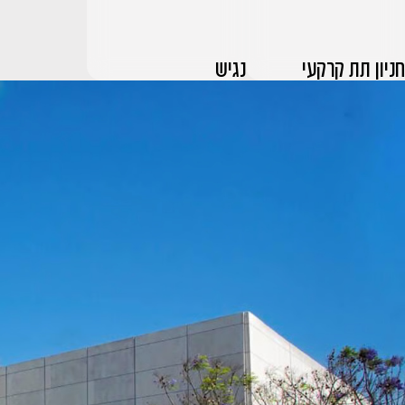
חניון תת קרקעי
נגיש